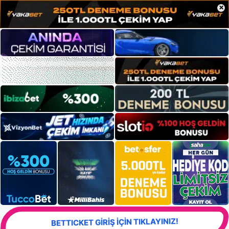
×
BETTICKET GİRİŞ İÇİN TIKLAYINIZ!