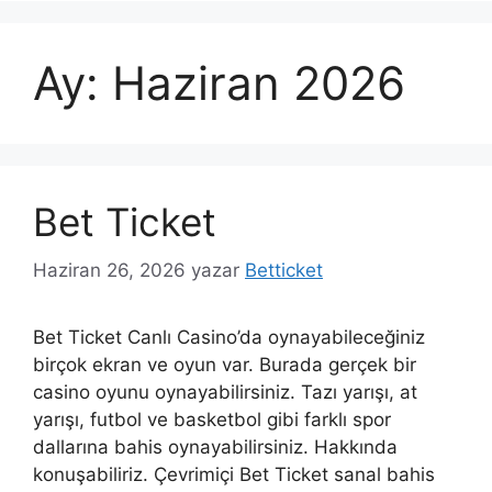
Ay:
Haziran 2026
Bet Ticket
Haziran 26, 2026
yazar
Betticket
Bet Ticket Canlı Casino’da oynayabileceğiniz
birçok ekran ve oyun var. Burada gerçek bir
casino oyunu oynayabilirsiniz. Tazı yarışı, at
yarışı, futbol ve basketbol gibi farklı spor
dallarına bahis oynayabilirsiniz. Hakkında
konuşabiliriz. Çevrimiçi Bet Ticket sanal bahis