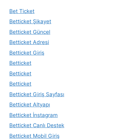
Bet Ticket
Betticket Şikayet
Betticket Güncel
Betticket Adresi
Betticket Giriş
Betticket
Betticket
Betticket
Betticket Giriş Sayfası
Betticket Altyapı
Betticket İnstagram
Betticket Canlı Destek
Betticket Mobil Giriş