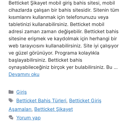
Betticket Şikayet mobil giriş bahis sitesi, mobil
cihazlarda çalışan bir bahis sitesidir. Sitenin tüm
kısımlarını kullanmak için telefonunuzu veya
tabletinizi kullanabilirsiniz. Betticket mobil
adresi zaman zaman değişebilir. Betticket bahis
sitesine erişmek ve kaydolmak için herhangi bir
web tarayıcısını kullanabilirsiniz. Site iyi çalışıyor
ve güzel görünüyor. Programa kolaylıkla
başlayabilirsiniz. Betticket bahis
oynayabileceğiniz birçok yer bulabilirsiniz. Bu …
Devamını oku
Kategoriler
Giriş
Etiketler
Betticket Bahis Türleri
,
Betticket Giriş
Aşamaları
,
Betticket Şikayet
Yorum yap