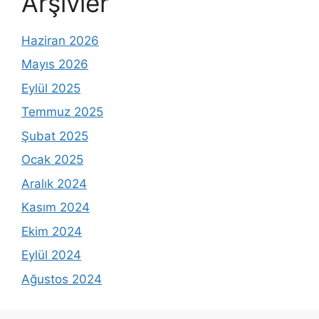
Arşivler
Haziran 2026
Mayıs 2026
Eylül 2025
Temmuz 2025
Şubat 2025
Ocak 2025
Aralık 2024
Kasım 2024
Ekim 2024
Eylül 2024
Ağustos 2024