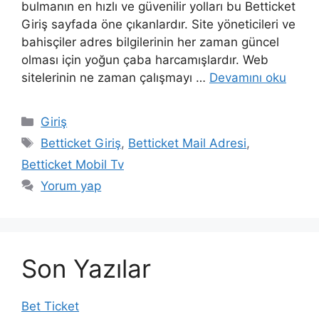
bulmanın en hızlı ve güvenilir yolları bu Betticket
Giriş sayfada öne çıkanlardır. Site yöneticileri ve
bahisçiler adres bilgilerinin her zaman güncel
olması için yoğun çaba harcamışlardır. Web
sitelerinin ne zaman çalışmayı …
Devamını oku
Kategoriler
Giriş
Etiketler
Betticket Giriş
,
Betticket Mail Adresi
,
Betticket Mobil Tv
Yorum yap
Son Yazılar
Bet Ticket