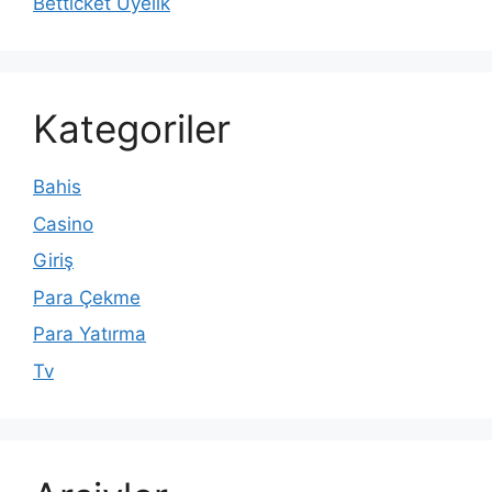
Betticket Üyelik
Kategoriler
Bahis
Casino
Giriş
Para Çekme
Para Yatırma
Tv