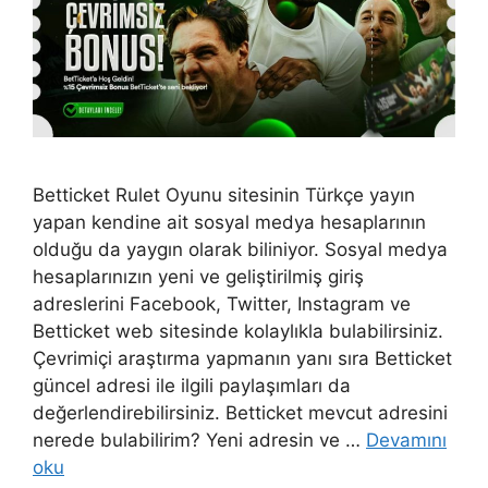
Betticket Rulet Oyunu sitesinin Türkçe yayın
yapan kendine ait sosyal medya hesaplarının
olduğu da yaygın olarak biliniyor. Sosyal medya
hesaplarınızın yeni ve geliştirilmiş giriş
adreslerini Facebook, Twitter, Instagram ve
Betticket web sitesinde kolaylıkla bulabilirsiniz.
Çevrimiçi araştırma yapmanın yanı sıra Betticket
güncel adresi ile ilgili paylaşımları da
değerlendirebilirsiniz. Betticket mevcut adresini
nerede bulabilirim? Yeni adresin ve …
Devamını
oku