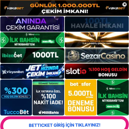
×
BETTICKET GİRİŞ İÇİN TIKLAYINIZ!