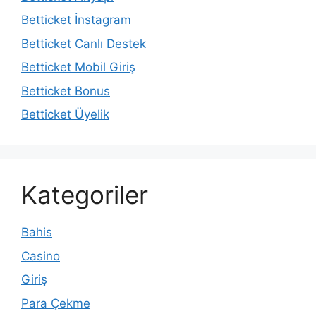
Betticket İnstagram
Betticket Canlı Destek
Betticket Mobil Giriş
Betticket Bonus
Betticket Üyelik
Kategoriler
Bahis
Casino
Giriş
Para Çekme