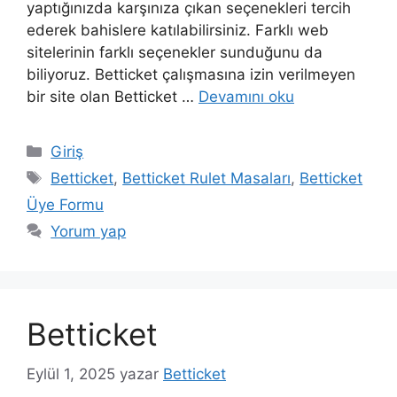
yaptığınızda karşınıza çıkan seçenekleri tercih
ederek bahislere katılabilirsiniz. Farklı web
sitelerinin farklı seçenekler sunduğunu da
biliyoruz. Betticket çalışmasına izin verilmeyen
bir site olan Betticket …
Devamını oku
Kategoriler
Giriş
Etiketler
Betticket
,
Betticket Rulet Masaları
,
Betticket
Üye Formu
Yorum yap
Betticket
Eylül 1, 2025
yazar
Betticket