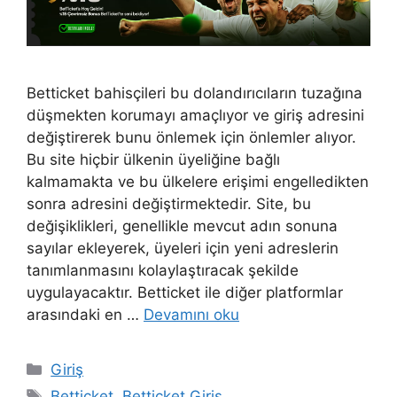
Betticket bahisçileri bu dolandırıcıların tuzağına
düşmekten korumayı amaçlıyor ve giriş adresini
değiştirerek bunu önlemek için önlemler alıyor.
Bu site hiçbir ülkenin üyeliğine bağlı
kalmamakta ve bu ülkelere erişimi engelledikten
sonra adresini değiştirmektedir. Site, bu
değişiklikleri, genellikle mevcut adın sonuna
sayılar ekleyerek, üyeleri için yeni adreslerin
tanımlanmasını kolaylaştıracak şekilde
uygulayacaktır. Betticket ile diğer platformlar
arasındaki en …
Devamını oku
Kategoriler
Giriş
Etiketler
Betticket
,
Betticket Giriş