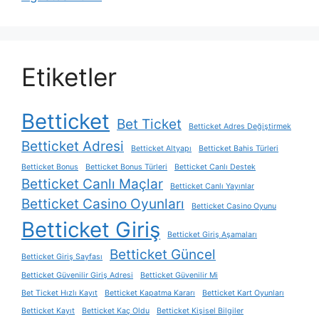
Etiketler
Betticket
Bet Ticket
Betticket Adres Değiştirmek
Betticket Adresi
Betticket Altyapı
Betticket Bahis Türleri
Betticket Bonus
Betticket Bonus Türleri
Betticket Canlı Destek
Betticket Canlı Maçlar
Betticket Canlı Yayınlar
Betticket Casino Oyunları
Betticket Casino Oyunu
Betticket Giriş
Betticket Giriş Aşamaları
Betticket Güncel
Betticket Giriş Sayfası
Betticket Güvenilir Giriş Adresi
Betticket Güvenilir Mi
Bet Ticket Hızlı Kayıt
Betticket Kapatma Kararı
Betticket Kart Oyunları
Betticket Kayıt
Betticket Kaç Oldu
Betticket Kişisel Bilgiler