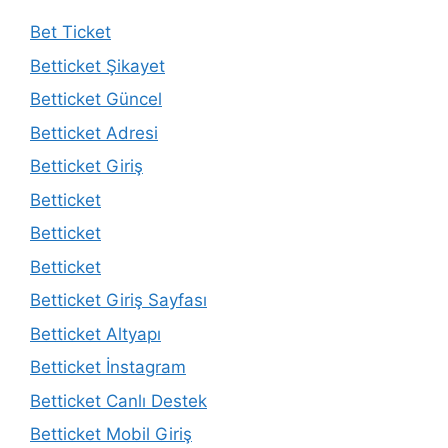
Bet Ticket
Betticket Şikayet
Betticket Güncel
Betticket Adresi
Betticket Giriş
Betticket
Betticket
Betticket
Betticket Giriş Sayfası
Betticket Altyapı
Betticket İnstagram
Betticket Canlı Destek
Betticket Mobil Giriş