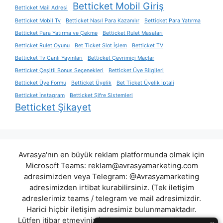
Betticket Mobil Giriş
Betticket Mail Adresi
Betticket Mobil Tv
Betticket Nasıl Para Kazanılır
Betticket Para Yatırma
Betticket Para Yatırma ve Çekme
Betticket Rulet Masaları
Betticket Rulet Oyunu
Bet Ticket Slot İşlem
Betticket TV
Betticket Tv Canlı Yayınları
Betticket Çevrimiçi Maçlar
Betticket Çeşitli Bonus Seçenekleri
Betticket Üye Bilgileri
Betticket Üye Formu
Betticket Üyelik
Bet Ticket Üyelik İptali
Betticket İnstagram
Betticket Şifre Sistemleri
Betticket Şikayet
Avrasya'nın en büyük reklam platformunda olmak için
Microsoft Teams:
reklam@avrasyamarketing.com
adresimizden veya Telegram: @Avrasyamarketing
adresimizden irtibat kurabilirsiniz. (Tek iletişim
adreslerimiz teams / telegram ve mail adresimizdir.
Harici hiçbir iletişim adresimiz bulunmamaktadır.
Lütfen itibar etmeyiniz.) Türkiye yasalarına göre 7258