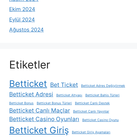
Ekim 2024
Eylül 2024
Ağustos 2024
Etiketler
Betticket
Bet Ticket
Betticket Adres Değiştirmek
Betticket Adresi
Betticket Altyapı
Betticket Bahis Türleri
Betticket Bonus
Betticket Bonus Türleri
Betticket Canlı Destek
Betticket Canlı Maçlar
Betticket Canlı Yayınlar
Betticket Casino Oyunları
Betticket Casino Oyunu
Betticket Giriş
Betticket Giriş Aşamaları