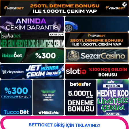
×
BETTICKET GİRİŞ İÇİN TIKLAYINIZ!