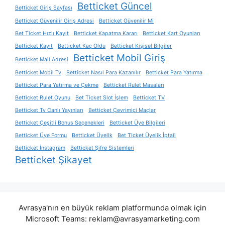
Betticket Güncel
Betticket Giriş Sayfası
Betticket Güvenilir Giriş Adresi
Betticket Güvenilir Mi
Bet Ticket Hızlı Kayıt
Betticket Kapatma Kararı
Betticket Kart Oyunları
Betticket Kayıt
Betticket Kaç Oldu
Betticket Kişisel Bilgiler
Betticket Mobil Giriş
Betticket Mail Adresi
Betticket Mobil Tv
Betticket Nasıl Para Kazanılır
Betticket Para Yatırma
Betticket Para Yatırma ve Çekme
Betticket Rulet Masaları
Betticket Rulet Oyunu
Bet Ticket Slot İşlem
Betticket TV
Betticket Tv Canlı Yayınları
Betticket Çevrimiçi Maçlar
Betticket Çeşitli Bonus Seçenekleri
Betticket Üye Bilgileri
Betticket Üye Formu
Betticket Üyelik
Bet Ticket Üyelik İptali
Betticket İnstagram
Betticket Şifre Sistemleri
Betticket Şikayet
Avrasya'nın en büyük reklam platformunda olmak için
Microsoft Teams:
reklam@avrasyamarketing.com