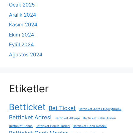
Ocak 2025
Aralık 2024
Kasım 2024
Ekim 2024
Eylül 2024
Ağustos 2024
Etiketler
Betticket
Bet Ticket
Betticket Adres Değiştirmek
Betticket Adresi
Betticket Altyapı
Betticket Bahis Türleri
Betticket Bonus
Betticket Bonus Türleri
Betticket Canlı Destek